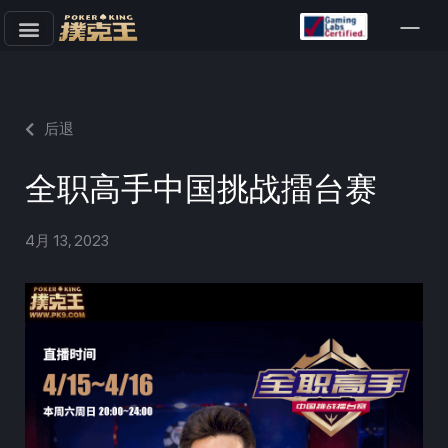
跳
至
正
文
后退
全职高手中国挑战擂台赛
4月 13, 2023