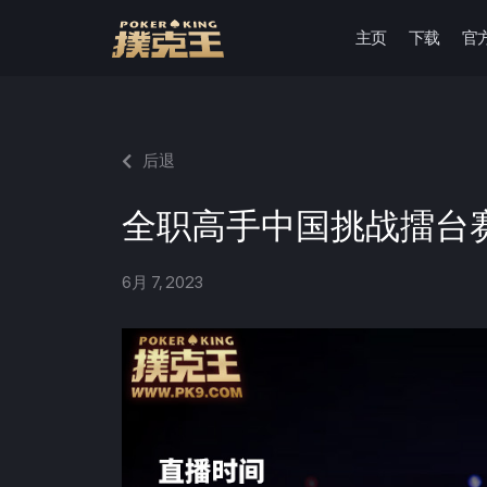
主页
下载
官
跳
至
正
文
后退
全职高手中国挑战擂台
6月 7, 2023