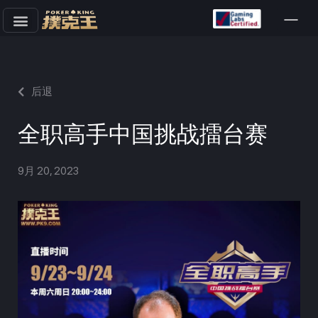
跳
至
正
文
后退
全职高手中国挑战擂台赛
9月 20, 2023