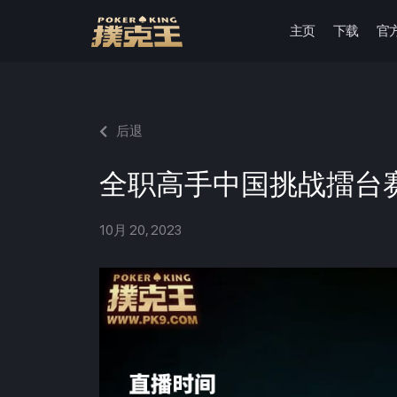
主页
下载
官
跳
至
正
文
后退
全职高手中国挑战擂台
10月 20, 2023