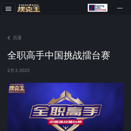
跳
至
正
文
后退
全职高手中国挑战擂台赛
2月 3, 2023