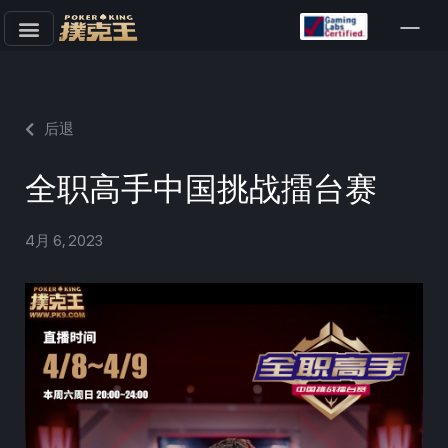
跳
至
正
文
后退
全职高手中国挑战擂台赛
4月 6, 2023