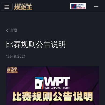
跳
至
正
文
后退
比赛规则公告说明
12月 8, 2021