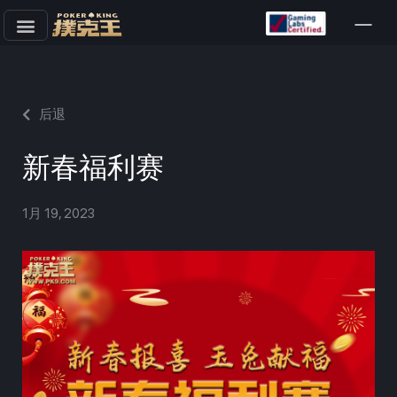
跳
至
正
文
后退
新春福利赛
1月 19, 2023