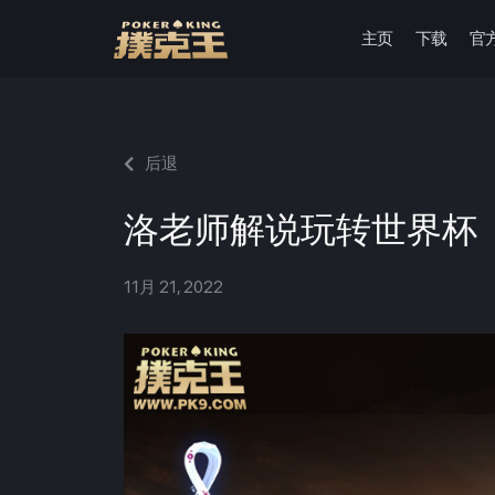
主页
下载
官
跳
至
正
文
后退
洛老师解说玩转世界杯
11月 21, 2022