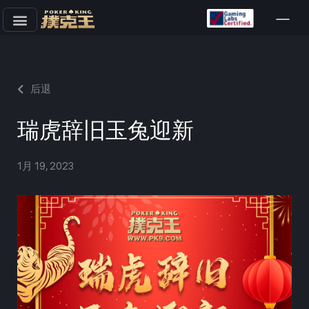
跳
至
正
文
后退
瑞虎辞旧玉兔迎新
1月 19, 2023