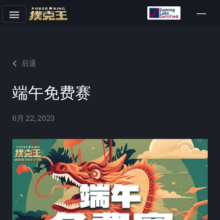
跳
至
正
文
后退
端午免费赛
6月 22, 2023