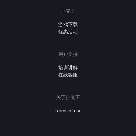
扑克王
游戏下载
优惠活动
用户支持
培训讲解
在线客服
关于扑克王
Terms of use