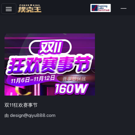
跳
至
正
文
双11狂欢赛事节
design@qiyu888.com
由