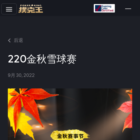
跳
至
正
文
后退
220金秋雪球赛
9月 30, 2022