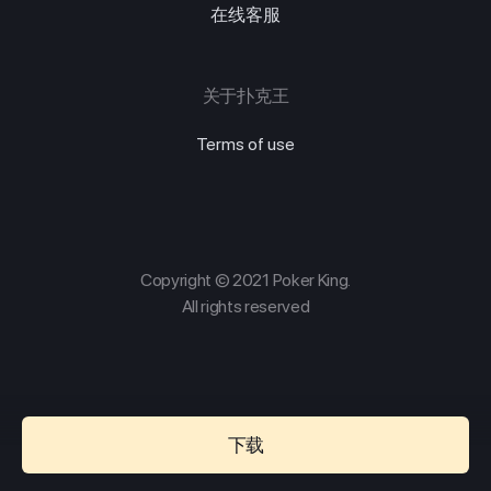
在线客服
关于扑克王
Terms of use
Copyright © 2021 Poker King.
All rights reserved
下载