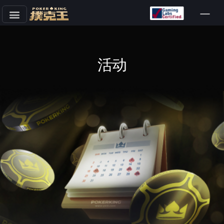
跳
至
正
文
活动