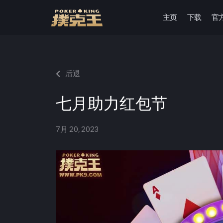
主页
下载
官
跳
至
正
文
后退
七月助力红包节
7月 20, 2023