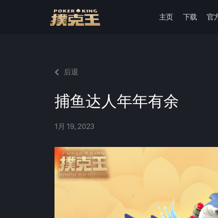
主页
下载
官
跳
至
正
文
后退
捕鱼达人年年有余
1月 19, 2023