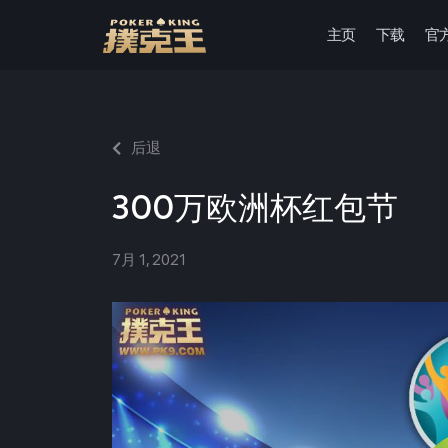
主页
下载
官
跳
至
正
文
后退
300万欧洲杯红包节
7月 1, 2021