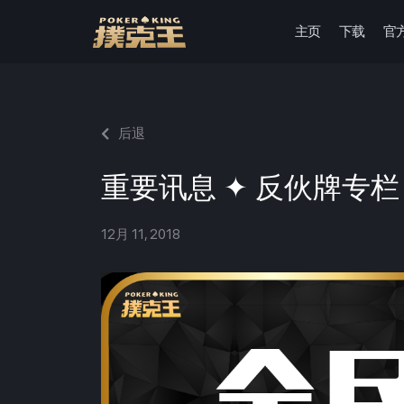
主页
下载
官
跳
至
正
文
后退
重要讯息 ✦ 反伙牌专栏
12月 11, 2018