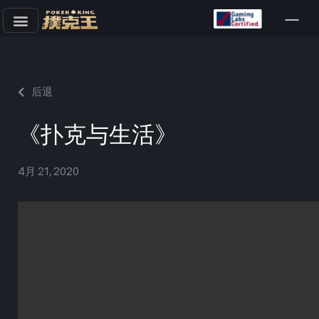
跳
至
正
文
后退
《扑克与生活》
4月 21, 2020