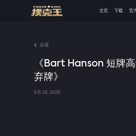
主页
下载
官
跳
至
正
文
后退
《Bart Hanson 短
弃牌》
5月 25, 2020