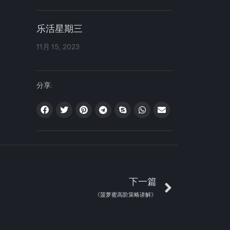
乐活星期三
11月 15, 2023
分享:
下一篇
《菠萝蜜高阶策略讲解》