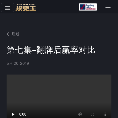
跳
至
正
文
后退
第七集-翻牌后赢率对比
5月 20, 2019