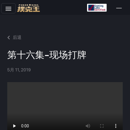
跳
至
正
文
后退
第十六集-现场打牌
5月 11, 2019