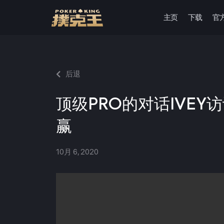
主页
下载
官
跳
至
正
文
后退
顶级PRO的对话IVEY
赢
10月 6, 2020