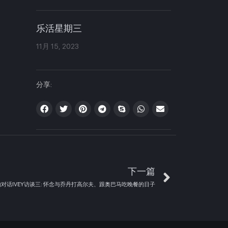
乐活星期三
11月 15, 2023
分享:
下一篇
的对话IVEY访谈三: 怀念与乔丹打高尔夫、跟奥巴马吃晚餐的日子