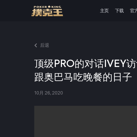
主页
下载
官
跳
至
正
文
后退
顶级PRO的对话IVEY
跟奥巴马吃晚餐的日子
10月 26, 2020