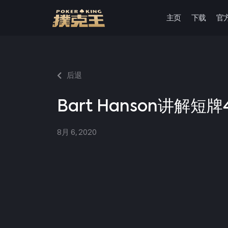
主页
下载
官
跳
至
正
文
后退
Bart Hanson讲解短
8月 6, 2020